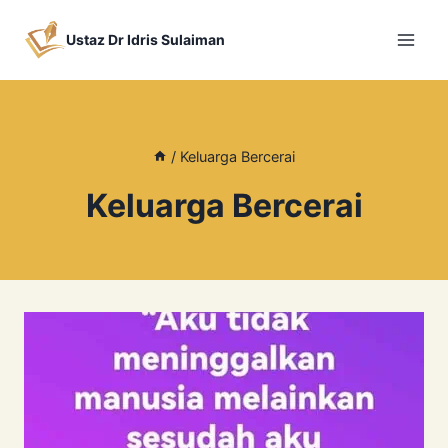
Skip
to
Ustaz Dr Idris Sulaiman
content
/
Keluarga Bercerai
Keluarga Bercerai