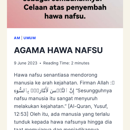
AM
|
UMUM
AGAMA HAWA NAFSU
9 June 2023
Reading Time:
2
minutes
Hawa nafsu senantiasa mendorong
manusia ke arah kejahatan. Firman Allah ﷻ:
إِنَّ ٱلنَّفۡسَ لَأَمَّارَةُۢ بِٱلسُّوٓءِ “Sesungguhnya
nafsu manusia itu sangat menyuruh
melakukan kejahatan.” [Al-Quran, Yusuf,
12:53] Oleh itu, ada manusia yang terlalu
tunduk kepada hawa nafsunya hingga dia
taat memujanya dan menjadikannya