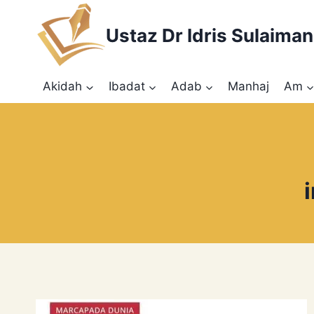
Skip
to
Ustaz Dr Idris Sulaiman
content
Akidah
Ibadat
Adab
Manhaj
Am