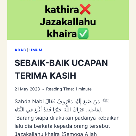
ADAB
|
UMUM
SEBAIK-BAIK UCAPAN
TERIMA KASIH
21 May 2023
Reading Time:
1
minute
Sabda Nabi ﷺ: مَنْ صُنِعَ إِلَيْهِ مَعْرُوفٌ فَقَالَ
لِفَاعِلِهِ: جَزَاكَ اللَّهُ خَيْرًا فَقَدْ ‌أَبْلَغَ ‌فِي ‌الثَّنَاءِ.
“Barang siapa dilakukan padanya kebaikan
lalu dia berkata kepada orang tersebut
‘Jazakallahu khaira (Semoga Allah