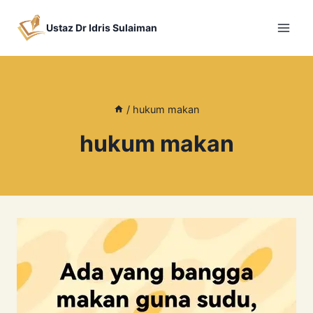
Skip
to
Ustaz Dr Idris Sulaiman
content
/
hukum makan
hukum makan