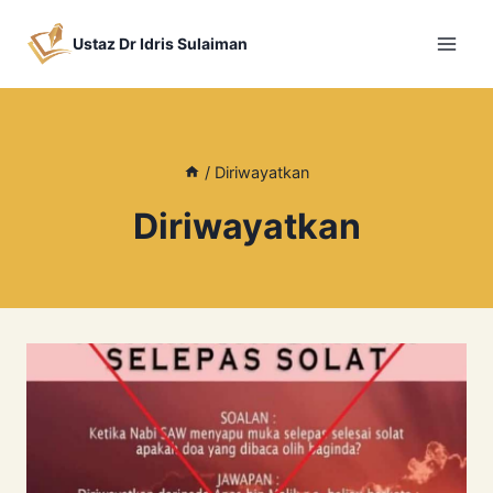
Skip
to
Ustaz Dr Idris Sulaiman
content
/
Diriwayatkan
Diriwayatkan