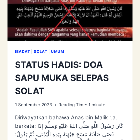
IBADAT
|
SOLAT
|
UMUM
STATUS HADIS: DOA
SAPU MUKA SELEPAS
SOLAT
1 September 2023
Reading Time:
1
minute
Diriwayatkan bahawa Anas bin Malik r.a.
berkata: كَانَ رَسُولُ اللَّهِ صَلَّى اللهُ عَلَيْهِ وَسَلَّمَ ‌إِذَا
‌قَضَى ‌صَلَاتَهُ ‌مَسَحَ ‌جَبْهَتَهُ بِيَدِهِ الْيُمْنَى، ثُمَّ يَقُولُ: