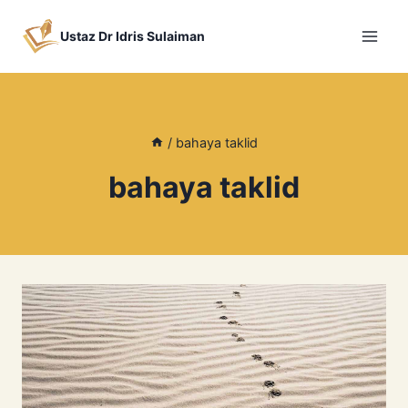
Skip
to
Ustaz Dr Idris Sulaiman
content
/
bahaya taklid
bahaya taklid