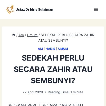
Skip
to
Ustaz Dr Idris Sulaiman
content
/
Am
/
Umum
/
SEDEKAH PERLU SECARA ZAHIR
ATAU SEMBUNYI?
AM
|
HADIS
|
UMUM
SEDEKAH PERLU
SECARA ZAHIR ATAU
SEMBUNYI?
22 April 2020
Reading Time:
1
minute
SEDEKAH PERLU SECARA ZAHIR ATAU