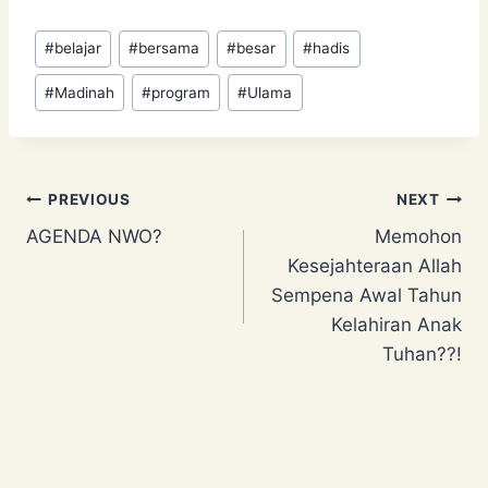
Post
#
belajar
#
bersama
#
besar
#
hadis
Tags:
#
Madinah
#
program
#
Ulama
Post
PREVIOUS
NEXT
AGENDA NWO?
Memohon
navigation
Kesejahteraan Allah
Sempena Awal Tahun
Kelahiran Anak
Tuhan??!