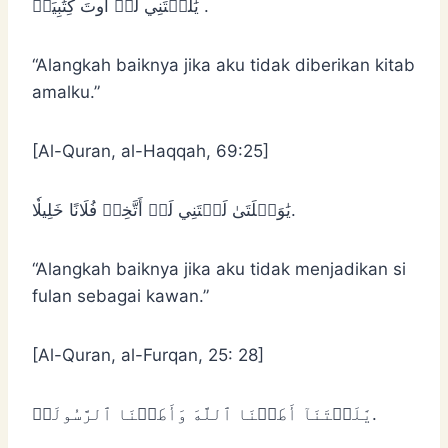
يَٰلَيۡتَنِي لَمۡ أُوتَ كِتَٰبِيَهۡ .
“Alangkah baiknya jika aku tidak diberikan kitab
amalku.”
[Al-Quran, al-Haqqah, 69:25]
يَٰوَيۡلَتَىٰ لَيۡتَنِي لَمۡ أَتَّخِذۡ فُلَانًا خَلِيلٗا.
“Alangkah baiknya jika aku tidak menjadikan si
fulan sebagai kawan.”
[Al-Quran, al-Furqan, 25: 28]
يَٰلَيۡتَنَآ أَطَعۡنَا ٱللَّهَ وَأَطَعۡنَا ٱلرَّسُولَا۠.