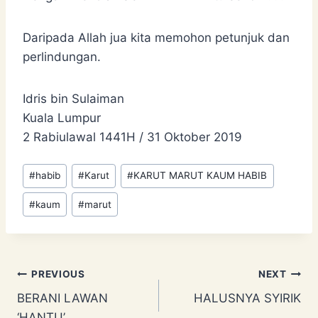
Daripada Allah jua kita memohon petunjuk dan
perlindungan.
Idris bin Sulaiman
Kuala Lumpur
2 Rabiulawal 1441H / 31 Oktober 2019
Post
#
habib
#
Karut
#
KARUT MARUT KAUM HABIB
Tags:
#
kaum
#
marut
Post
PREVIOUS
NEXT
BERANI LAWAN
HALUSNYA SYIRIK
navigation
‘HANTU’