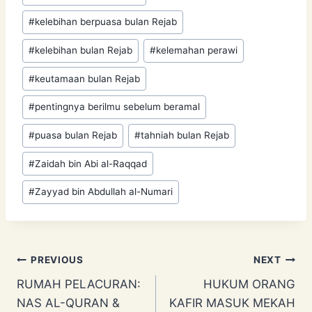
#
kelebihan berpuasa bulan Rejab
#
kelebihan bulan Rejab
#
kelemahan perawi
#
keutamaan bulan Rejab
#
pentingnya berilmu sebelum beramal
#
puasa bulan Rejab
#
tahniah bulan Rejab
#
Zaidah bin Abi al-Raqqad
#
Zayyad bin Abdullah al-Numari
Post
PREVIOUS
NEXT
RUMAH PELACURAN:
HUKUM ORANG
navigation
NAS AL-QURAN &
KAFIR MASUK MEKAH