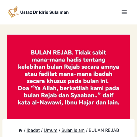
Skip
to
Ustaz Dr Idris Sulaiman
content
/
Ibadat
/
Umum
/
Bulan Islam
/
BULAN REJAB