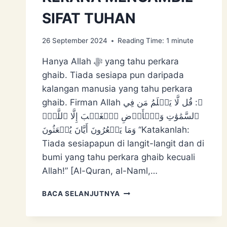
SIFAT TUHAN
26 September 2024
Reading Time:
1
minute
Hanya Allah ﷻ yang tahu perkara
ghaib. Tiada sesiapa pun daripada
kalangan manusia yang tahu perkara
ghaib. Firman Allah ﷻ: قُل لَّا يَعۡلَمُ مَن فِي
ٱلسَّمَٰوَٰتِ وَٱلۡأَرۡضِ ٱلۡغَيۡبَ إِلَّا ٱللَّهُۚ
وَمَا يَشۡعُرُونَ أَيَّانَ يُبۡعَثُونَ “Katakanlah:
Tiada sesiapapun di langit-langit dan di
bumi yang tahu perkara ghaib kecuali
Allah!” [Al-Quran, al-Naml,…
SYRIK
BACA SELANJUTNYA
ORANG
YANG
DAKWA