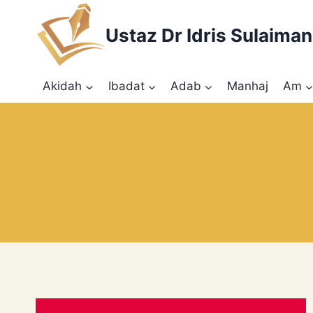
Skip
to
Ustaz Dr Idris Sulaiman
content
Akidah
Ibadat
Adab
Manhaj
Am