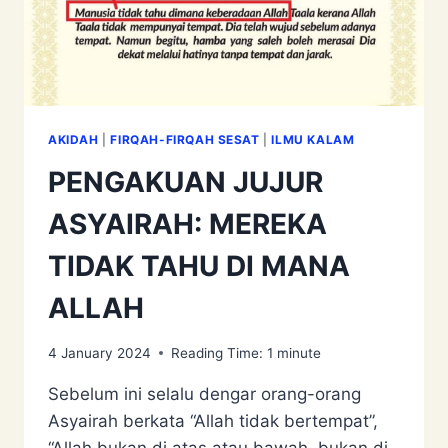
AKIDAH
|
FIRQAH-FIRQAH SESAT
|
ILMU KALAM
PENGAKUAN JUJUR
ASYAIRAH: MEREKA
TIDAK TAHU DI MANA
ALLAH
4 January 2024
Reading Time:
1
minute
Sebelum ini selalu dengar orang-orang
Asyairah berkata “Allah tidak bertempat”,
“Allah bukan di atas atau bawah, bukan di