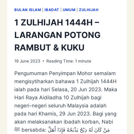
BULAN ISLAM
|
IBADAT
|
UMUM
|
ZULHIJAH
1 ZULHIJAH 1444H –
LARANGAN POTONG
RAMBUT & KUKU
19 June 2023
Reading Time:
1
minute
Pengumuman Penyimpan Mohor semalam
mengisytiharkan bahawa 1 Zulhijah 1444H
ialah pada hari Selasa, 20 Jun 2023. Maka
Hari Raya Aidiladha 10 Zulhijah bagi
negeri-negeri seluruh Malaysia adalah
pada hari Khamis, 29 Jun 2023. Bagi yang
akan melaksanakan ibadah korban, Nabi
ﷺ bersabda: مَنْ كَانَ لَهُ ذِبْحٌ يَذْبَحُهُ فَإِذَا أَهَلَّ