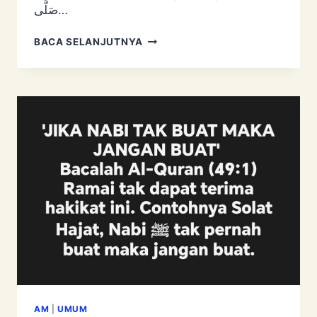
صَلَّى…
HUKUM
BACA SELANJUTNYA
‘SOLAT
HAJAT’
AM
|
UMUM