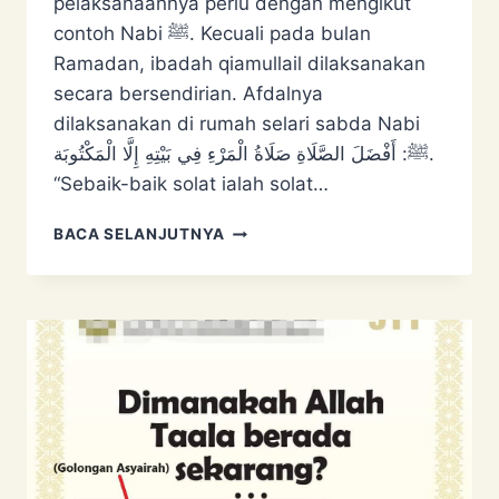
pelaksanaannya perlu dengan mengikut
contoh Nabi ﷺ. Kecuali pada bulan
Ramadan, ibadah qiamullail dilaksanakan
secara bersendirian. Afdalnya
dilaksanakan di rumah selari sabda Nabi
ﷺ: أَفْضَلَ الصَّلَاةِ صَلَاةُ الْمَرْءِ ‌فِي ‌بَيْتِهِ ‌إِلَّا ‌الْمَكْتُوبَة.
“Sebaik-baik solat ialah solat…
INOVASI
BACA SELANJUTNYA
BAHARU
AGAMA
–
QIAMULAIL
BERJEMAAH
MALAM
ARAFAH