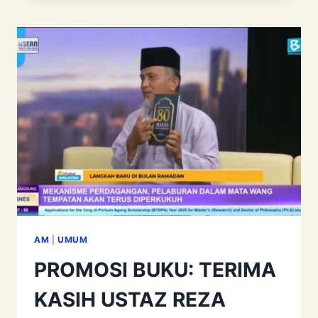
SELURUHNYA
BUKAN
HANYA
PADA
AWALNYA
AM
|
UMUM
PROMOSI BUKU: TERIMA
KASIH USTAZ REZA