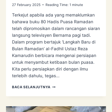
27 February 2025
Reading Time:
1
minute
Terkejut apabila ada yang memaklumkan
bahawa buku 80 Hadis Puasa Ramadan
telah dipromosikan dalam rancangan siaran
langsung televisyen Bernama pagi tadi.
Dalam program bertajuk ‘Langkah Baru di
Bulan Ramadan’ al-Fadhil Ustaz Reza
Kamarudin berbicara mengenai persiapan
untuk menyambut ketibaan bulan puasa.
Kita perlu persiapkan diri dengan ilmu
terlebih dahulu, tegas…
PROMOSI
BACA SELANJUTNYA
BUKU:
TERIMA
KASIH
USTAZ
REZA