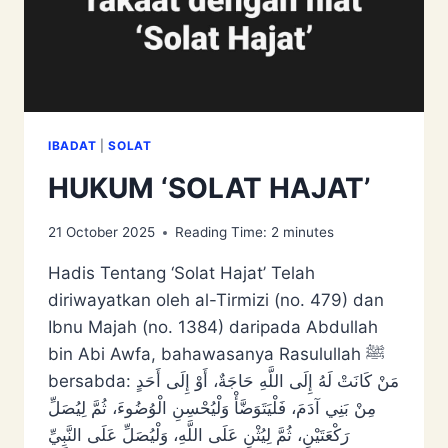
IBADAT
|
SOLAT
HUKUM ‘SOLAT HAJAT’
21 October 2025
Reading Time:
2
minutes
Hadis Tentang ‘Solat Hajat’ Telah
diriwayatkan oleh al-Tirmizi (no. 479) dan
Ibnu Majah (no. 1384) daripada Abdullah
bin Abi Awfa, bahawasanya Rasulullah ﷺ
bersabda: مَنْ كَانَتْ لَهُ إِلَى اللَّهِ حَاجَةٌ، أَوْ إِلَى أَحَدٍ
مِنْ بَنِي آدَمَ، فَلْيَتَوَضَّأْ وَلْيُحْسِنِ الْوُضُوءَ، ثُمَّ لِيُصَلِّ
رَكْعَتَيْنِ، ثُمَّ لِيُثْنِ عَلَى اللَّهِ، وَلْيُصَلِّ عَلَى النَّبِيِّ