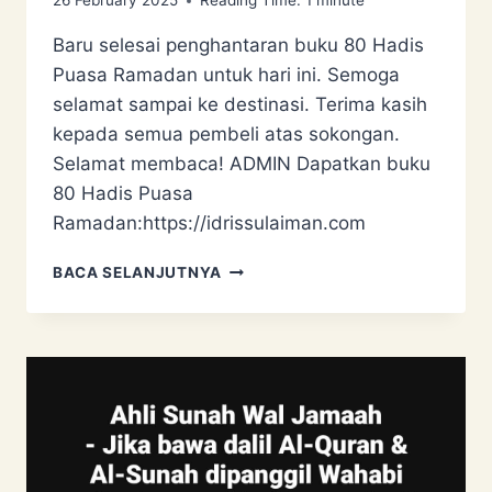
26 February 2025
Reading Time:
1
minute
Baru selesai penghantaran buku 80 Hadis
Puasa Ramadan untuk hari ini. Semoga
selamat sampai ke destinasi. Terima kasih
kepada semua pembeli atas sokongan.
Selamat membaca! ADMIN Dapatkan buku
80 Hadis Puasa
Ramadan:https://idrissulaiman.com
PENGHANTARAN
BACA SELANJUTNYA
BUKU
80
HADIS
PUASA
RAMADAN