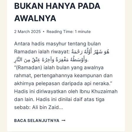
BUKAN HANYA PADA
AWALNYA
2 March 2025
Reading Time:
1
minute
Antara hadis masyhur tentang bulan
Ramadan ialah riwayat: هُوَ شَهْرٌ ‌أَوَّلُهُ ‌رَحْمَةٌ
‌وَأَوْسَطُهُ ‌مَغْفِرَةٌ ‌وَآخِرُهُ ‌عِتْقٌ ‌مِنَ ‌النَّارِ.
“(Ramadan) ialah bulan yang awalnya
rahmat, pertengahannya keampunan dan
akhirnya pelepasan daripada api neraka.”
Hadis ini diriwayatkan oleh Ibnu Khuzaimah
dan lain. Hadis ini dinilai daif atas tiga
sebab: Ali bin Zaid…
RAMADAN
BACA SELANJUTNYA
BULAN
RAHMAT