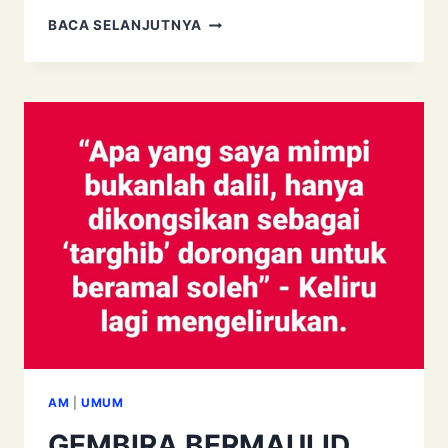
JIKA
BACA SELANJUTNYA
NABI
TAK
BUAT
MAKA
JANGAN
BUAT
AM
|
UMUM
GEMBIRA BERMAULID