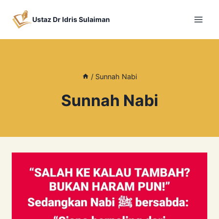
Skip
to
Ustaz Dr Idris Sulaiman
content
/
Sunnah Nabi
Sunnah Nabi