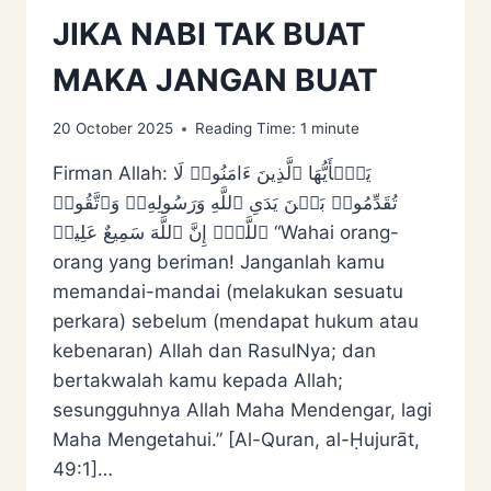
JIKA NABI TAK BUAT
MAKA JANGAN BUAT
20 October 2025
Reading Time:
1
minute
Firman Allah: یَـٰۤأَیُّهَا ٱلَّذِینَ ءَامَنُوا۟ لَا
تُقَدِّمُوا۟ بَیۡنَ یَدَیِ ٱللَّهِ وَرَسُولِهِۦۖ وَٱتَّقُوا۟
ٱللَّهَۚ إِنَّ ٱللَّهَ سَمِیعٌ عَلِیمࣱ “Wahai orang-
orang yang beriman! Janganlah kamu
memandai-mandai (melakukan sesuatu
perkara) sebelum (mendapat hukum atau
kebenaran) Allah dan RasulNya; dan
bertakwalah kamu kepada Allah;
sesungguhnya Allah Maha Mendengar, lagi
Maha Mengetahui.” [Al-Quran, al-Ḥujurāt,
49:1]…