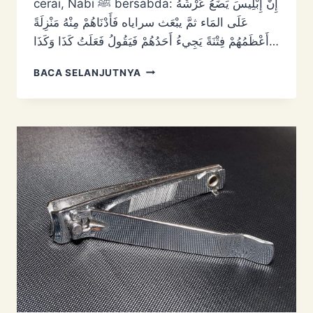
cerai, Nabi ﷺ bersabda: إِنَّ ‌إِبْلِيسَ ‌يَضَعُ ‌عَرْشَهُ
‌عَلَى ‌المَاء ثمَّ يبْعَث سراياه فَأَدْنَاهُمْ مِنْهُ مَنْزِلَةً
أَعْظَمُهُمْ فِتْنَةً يَجِيءُ أَحَدُهُمْ فَيَقُولُ فَعَلَتُ كَذَا وَكَذَا…
SYAITAN
BACA SELANJUTNYA
SURUH
CERAI