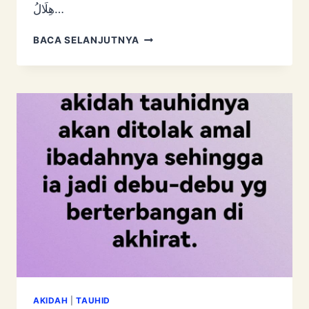
هِلَالُ…
1
BACA SELANJUTNYA
ZULHIJAH
1444H
–
LARANGAN
POTONG
RAMBUT
&
KUKU
AKIDAH
|
TAUHID