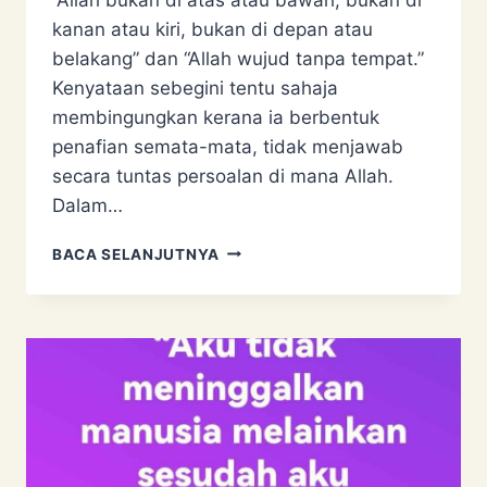
kanan atau kiri, bukan di depan atau
belakang” dan “Allah wujud tanpa tempat.”
Kenyataan sebegini tentu sahaja
membingungkan kerana ia berbentuk
penafian semata-mata, tidak menjawab
secara tuntas persoalan di mana Allah.
Dalam…
PENGAKUAN
BACA SELANJUTNYA
JUJUR
ASYAIRAH:
MEREKA
TIDAK
TAHU
DI
MANA
ALLAH