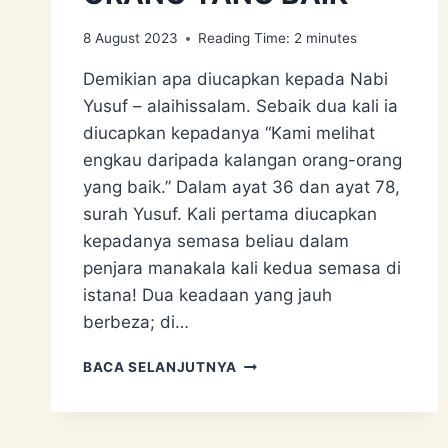
8 August 2023
Reading Time:
2
minutes
Demikian apa diucapkan kepada Nabi
Yusuf – alaihissalam. Sebaik dua kali ia
diucapkan kepadanya “Kami melihat
engkau daripada kalangan orang-orang
yang baik.” Dalam ayat 36 dan ayat 78,
surah Yusuf. Kali pertama diucapkan
kepadanya semasa beliau dalam
penjara manakala kali kedua semasa di
istana! Dua keadaan yang jauh
berbeza; di…
KAMI
BACA SELANJUTNYA
MELIHAT
ENGKAU
DARIPADA
KALANGAN