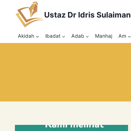
Skip
to
Ustaz Dr Idris Sulaiman
content
Akidah
Ibadat
Adab
Manhaj
Am