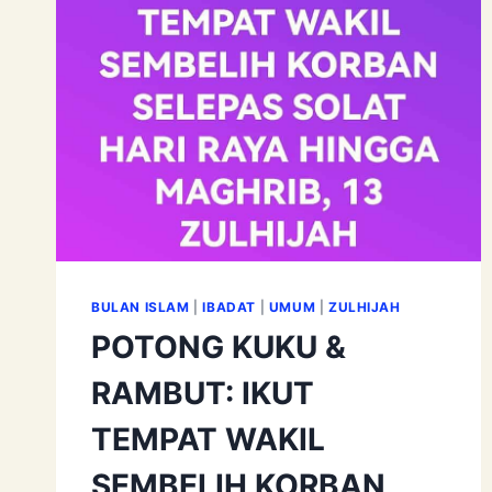
BULAN ISLAM
|
IBADAT
|
UMUM
|
ZULHIJAH
POTONG KUKU &
RAMBUT: IKUT
TEMPAT WAKIL
SEMBELIH KORBAN