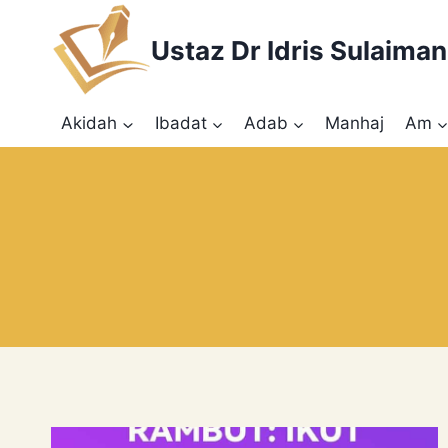
Skip
to
Ustaz Dr Idris Sulaiman
content
Akidah
Ibadat
Adab
Manhaj
Am