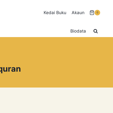
Kedai Buku
Akaun
0
Biodata
-quran