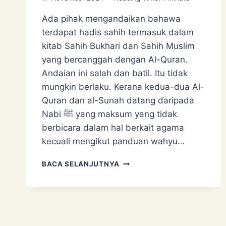
Ada pihak mengandaikan bahawa
terdapat hadis sahih termasuk dalam
kitab Sahih Bukhari dan Sahih Muslim
yang bercanggah dengan Al-Quran.
Andaian ini salah dan batil. Itu tidak
mungkin berlaku. Kerana kedua-dua Al-
Quran dan al-Sunah datang daripada
Nabi ﷺ yang maksum yang tidak
berbicara dalam hal berkait agama
kecuali mengikut panduan wahyu…
ADA
BACA SELANJUTNYA
HADIS
SAHIH
BERCANGGAH
DENGAN
AL-
QURAN?