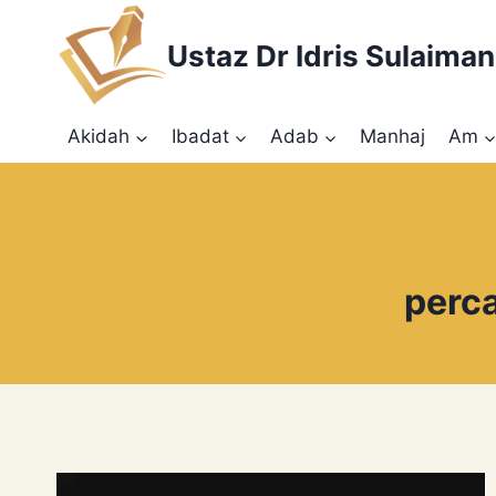
Skip
to
Ustaz Dr Idris Sulaiman
content
Akidah
Ibadat
Adab
Manhaj
Am
perca