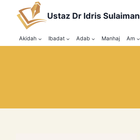
Skip
to
Ustaz Dr Idris Sulaiman
content
Akidah
Ibadat
Adab
Manhaj
Am