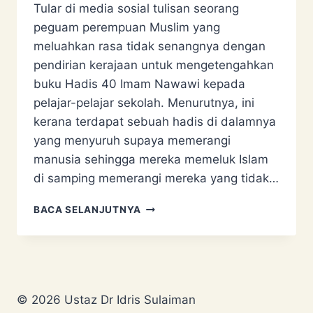
Tular di media sosial tulisan seorang
peguam perempuan Muslim yang
meluahkan rasa tidak senangnya dengan
pendirian kerajaan untuk mengetengahkan
buku Hadis 40 Imam Nawawi kepada
pelajar-pelajar sekolah. Menurutnya, ini
kerana terdapat sebuah hadis di dalamnya
yang menyuruh supaya memerangi
manusia sehingga mereka memeluk Islam
di samping memerangi mereka yang tidak…
SANGGAHAN
BACA SELANJUTNYA
KENYATAAN
PEGUAM:
BUKU
HADIS
40
AJAR
© 2026 Ustaz Dr Idris Sulaiman
MURID