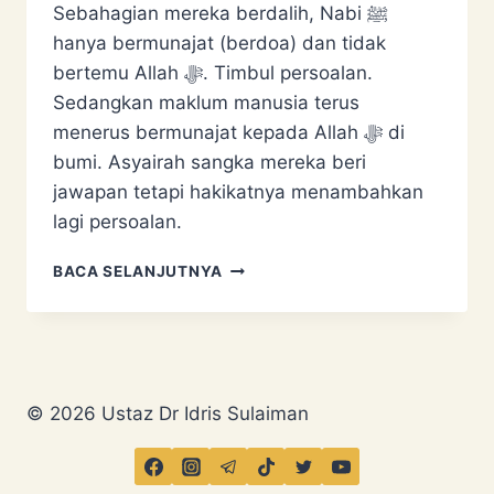
Sebahagian mereka berdalih, Nabi ﷺ
hanya bermunajat (berdoa) dan tidak
bertemu Allah ﷻ. Timbul persoalan.
Sedangkan maklum manusia terus
menerus bermunajat kepada Allah ﷻ di
bumi. Asyairah sangka mereka beri
jawapan tetapi hakikatnya menambahkan
lagi persoalan.
ASYAIRAH
BACA SELANJUTNYA
&
ISRAK
MIKRAJ:
NABI
ﷺ
TIDAK
© 2026 Ustaz Dr Idris Sulaiman
BERTEMU
ALLAH
TETAPI