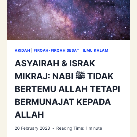
AKIDAH
|
FIRQAH-FIRQAH SESAT
|
ILMU KALAM
ASYAIRAH & ISRAK
MIKRAJ: NABI ﷺ TIDAK
BERTEMU ALLAH TETAPI
BERMUNAJAT KEPADA
ALLAH
20 February 2023
Reading Time:
1
minute