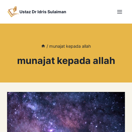
Skip
to
Ustaz Dr Idris Sulaiman
content
/
munajat kepada allah
munajat kepada allah