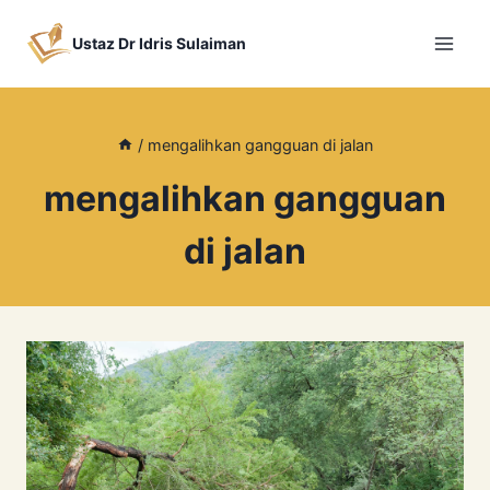
Skip
to
Ustaz Dr Idris Sulaiman
content
/
mengalihkan gangguan di jalan
mengalihkan gangguan
di jalan