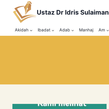
Skip
to
Ustaz Dr Idris Sulaiman
content
Akidah
Ibadat
Adab
Manhaj
Am