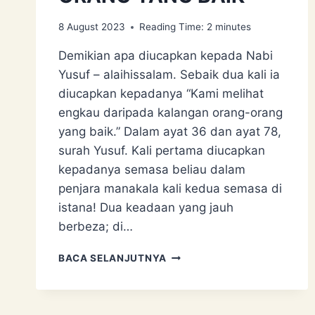
8 August 2023
Reading Time:
2
minutes
Demikian apa diucapkan kepada Nabi
Yusuf – alaihissalam. Sebaik dua kali ia
diucapkan kepadanya “Kami melihat
engkau daripada kalangan orang-orang
yang baik.” Dalam ayat 36 dan ayat 78,
surah Yusuf. Kali pertama diucapkan
kepadanya semasa beliau dalam
penjara manakala kali kedua semasa di
istana! Dua keadaan yang jauh
berbeza; di…
KAMI
BACA SELANJUTNYA
MELIHAT
ENGKAU
DARIPADA
KALANGAN