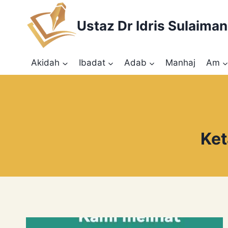
Skip
to
Ustaz Dr Idris Sulaiman
content
Akidah
Ibadat
Adab
Manhaj
Am
Ket