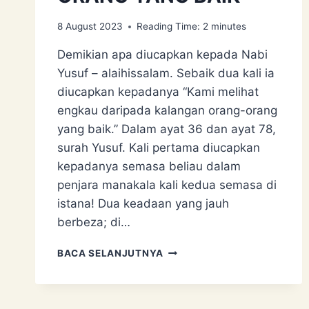
8 August 2023
Reading Time:
2
minutes
Demikian apa diucapkan kepada Nabi
Yusuf – alaihissalam. Sebaik dua kali ia
diucapkan kepadanya “Kami melihat
engkau daripada kalangan orang-orang
yang baik.” Dalam ayat 36 dan ayat 78,
surah Yusuf. Kali pertama diucapkan
kepadanya semasa beliau dalam
penjara manakala kali kedua semasa di
istana! Dua keadaan yang jauh
berbeza; di…
KAMI
BACA SELANJUTNYA
MELIHAT
ENGKAU
DARIPADA
KALANGAN