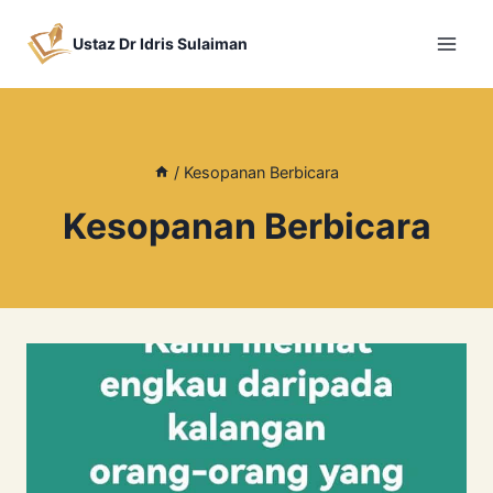
Skip
to
Ustaz Dr Idris Sulaiman
content
/
Kesopanan Berbicara
Kesopanan Berbicara