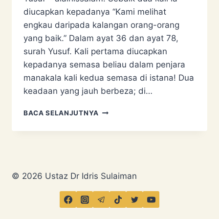
diucapkan kepadanya “Kami melihat
engkau daripada kalangan orang-orang
yang baik.” Dalam ayat 36 dan ayat 78,
surah Yusuf. Kali pertama diucapkan
kepadanya semasa beliau dalam penjara
manakala kali kedua semasa di istana! Dua
keadaan yang jauh berbeza; di…
KAMI
BACA SELANJUTNYA
MELIHAT
ENGKAU
DARIPADA
KALANGAN
ORANG-
ORANG
© 2026 Ustaz Dr Idris Sulaiman
YANG
BAIK