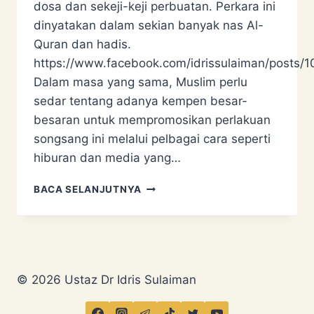
dosa dan sekeji-keji perbuatan. Perkara ini
dinyatakan dalam sekian banyak nas Al-
Quran dan hadis.
https://www.facebook.com/idrissulaiman/posts
Dalam masa yang sama, Muslim perlu
sedar tentang adanya kempen besar-
besaran untuk mempromosikan perlakuan
songsang ini melalui pelbagai cara seperti
hiburan dan media yang…
ARTIS
BACA SELANJUTNYA
TERSOHOR
TANAH
AIR
BANTU
KEMPEN
PELANGI?
© 2026 Ustaz Dr Idris Sulaiman