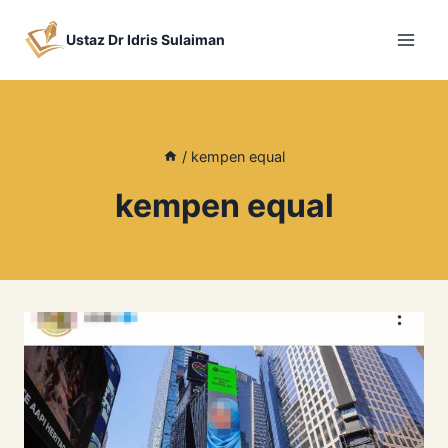
Skip
to
Ustaz Dr Idris Sulaiman
content
/
kempen equal
kempen equal