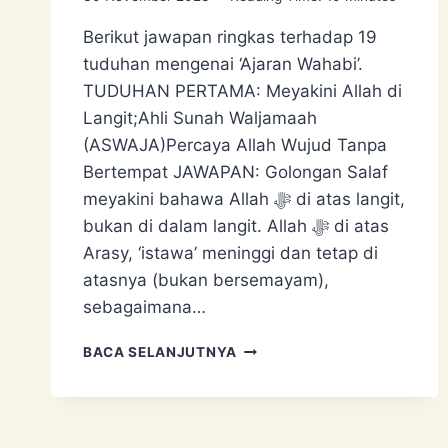
Berikut jawapan ringkas terhadap 19
tuduhan mengenai ‘Ajaran Wahabi’.
TUDUHAN PERTAMA: Meyakini Allah di
Langit;Ahli Sunah Waljamaah
(ASWAJA)Percaya Allah Wujud Tanpa
Bertempat JAWAPAN: Golongan Salaf
meyakini bahawa Allah ﷻ di atas langit,
bukan di dalam langit. Allah ﷻ di atas
Arasy, ‘istawa’ meninggi dan tetap di
atasnya (bukan bersemayam),
sebagaimana…
MENJAWAB
BACA SELANJUTNYA
19
TUDUHAN
‘AJARAN
WAHABI’