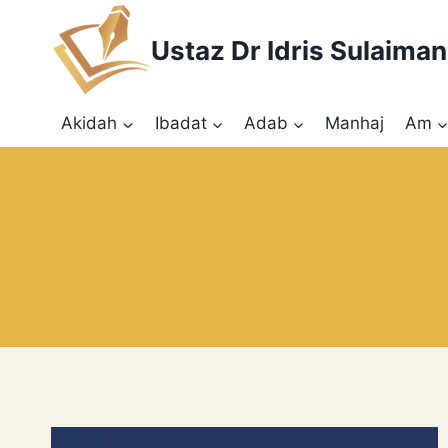
Skip
to
Ustaz Dr Idris Sulaiman
content
Akidah
Ibadat
Adab
Manhaj
Am