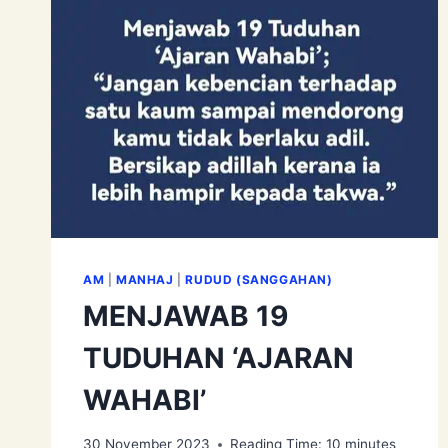
AM
|
MANHAJ
|
RUDUD (SANGGAHAN)
MENJAWAB 19
TUDUHAN ‘AJARAN
WAHABI’
30 November 2023
Reading Time:
10
minutes