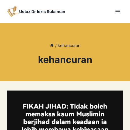
Skip
to
Ustaz Dr Idris Sulaiman
content
/
kehancuran
kehancuran