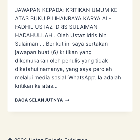
JAWAPAN KEPADA: KRITIKAN UMUM KE
ATAS BUKU PILIHANRAYA KARYA AL-
FADHIL USTAZ IDRIS SULAIMAN
HADAHULLAH . Oleh Ustaz Idris bin
Sulaiman . . Berikut ini saya sertakan
jawapan buat (6) kritikan yang
dikemukakan oleh penulis yang tidak
diketahui namanya, yang saya peroleh
melalui media sosial ‘WhatsApp’. Ia adalah
kritikan ke atas…
JAWAPAN
BACA SELANJUTNYA
KEPADA:
KRITIKAN
UMUM
KE
ATAS
BUKU