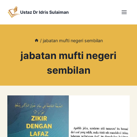
Skip
to
Ustaz Dr Idris Sulaiman
content
/
jabatan mufti negeri sembilan
jabatan mufti negeri
sembilan