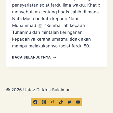
pensyariatan solat fardu lima waktu. Khatib
menyebutkan tentang hadis sahih di mana
Nabi Musa berkata kepada Nabi
Muhammad ﷺ: “Kembalilah kepada
Tuhanmu dan mintalah keringanan
kepadaNya kerana umatmu tidak akan
mampu melakukannya (solat fardu 50…
PERISTIWA
BACA SELANJUTNYA
ISRAK
MIKRAJ
MENURUT
AKIDAH
ASYAIRAH
© 2026 Ustaz Dr Idris Sulaiman