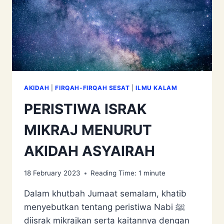
BERMUNAJAT
KEPADA
ALLAH
AKIDAH
|
FIRQAH-FIRQAH SESAT
|
ILMU KALAM
PERISTIWA ISRAK
MIKRAJ MENURUT
AKIDAH ASYAIRAH
18 February 2023
Reading Time:
1
minute
Dalam khutbah Jumaat semalam, khatib
menyebutkan tentang peristiwa Nabi ﷺ
diisrak mikrajkan serta kaitannya dengan