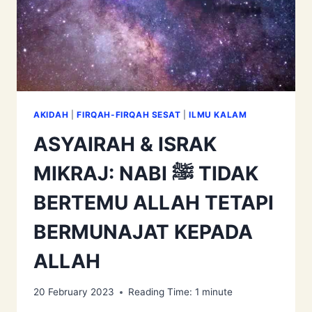
AKIDAH
|
FIRQAH-FIRQAH SESAT
|
ILMU KALAM
ASYAIRAH & ISRAK
MIKRAJ: NABI ﷺ TIDAK
BERTEMU ALLAH TETAPI
BERMUNAJAT KEPADA
ALLAH
20 February 2023
Reading Time:
1
minute