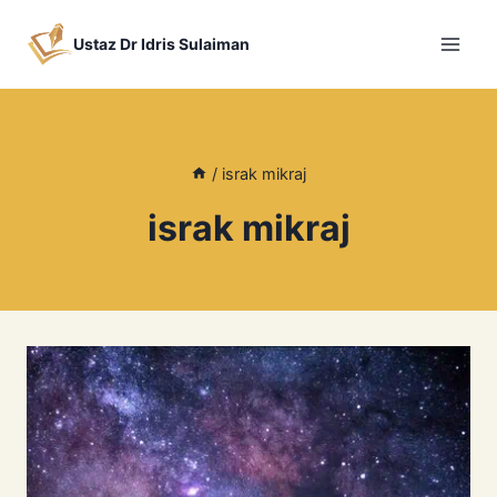
Skip
to
Ustaz Dr Idris Sulaiman
content
/
israk mikraj
israk mikraj