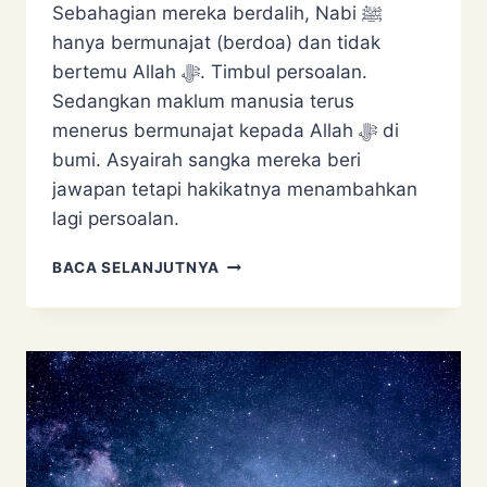
Sebahagian mereka berdalih, Nabi ﷺ
hanya bermunajat (berdoa) dan tidak
bertemu Allah ﷻ. Timbul persoalan.
Sedangkan maklum manusia terus
menerus bermunajat kepada Allah ﷻ di
bumi. Asyairah sangka mereka beri
jawapan tetapi hakikatnya menambahkan
lagi persoalan.
ASYAIRAH
BACA SELANJUTNYA
&
ISRAK
MIKRAJ:
NABI
ﷺ
TIDAK
BERTEMU
ALLAH
TETAPI