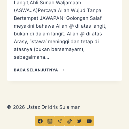
Langit;Ahli Sunah Waljamaah
(ASWAJA)Percaya Allah Wujud Tanpa
Bertempat JAWAPAN: Golongan Salaf
meyakini bahawa Allah ﷻ di atas langit,
bukan di dalam langit. Allah ﷻ di atas
Arasy, ‘istawa’ meninggi dan tetap di
atasnya (bukan bersemayam),
sebagaimana…
MENJAWAB
BACA SELANJUTNYA
19
TUDUHAN
‘AJARAN
WAHABI’
© 2026 Ustaz Dr Idris Sulaiman