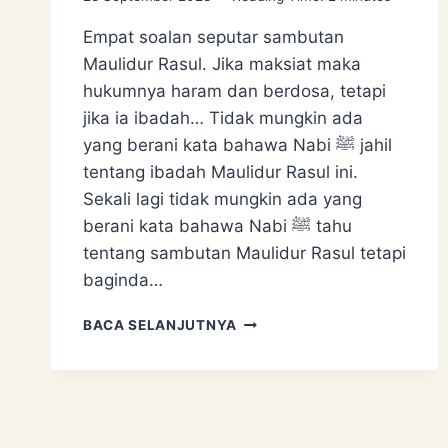
Empat soalan seputar sambutan
Maulidur Rasul. Jika maksiat maka
hukumnya haram dan berdosa, tetapi
jika ia ibadah… Tidak mungkin ada
yang berani kata bahawa Nabi ﷺ jahil
tentang ibadah Maulidur Rasul ini.
Sekali lagi tidak mungkin ada yang
berani kata bahawa Nabi ﷺ tahu
tentang sambutan Maulidur Rasul tetapi
baginda…
EMPAT
BACA SELANJUTNYA
SOALAN
SEPUTAR
MAULIDUR
RASUL