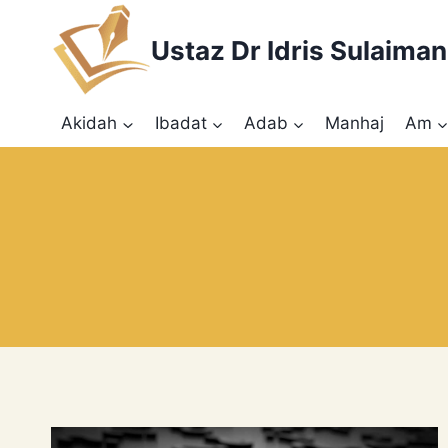
Skip
to
Ustaz Dr Idris Sulaiman
content
Akidah
Ibadat
Adab
Manhaj
Am