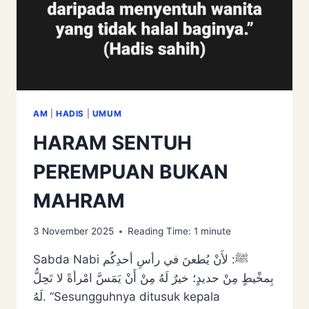
AM
|
HADIS
|
UMUM
HARAM SENTUH
PEREMPUAN BUKAN
MAHRAM
3 November 2025
Reading Time:
1
minute
Sabda Nabi ﷺ: لأَنْ ‌يُطعنَ ‌في ‌رأسِ ‌أحدِكُم
‌بِمخْيطٍ ‌مِنْ ‌حديدٍ؛ خيرٌ لَهُ مِنْ أَنْ يَمَسَّ امْرأةً لا تَحِلُّ
لَهُ. “Sesungguhnya ditusuk kepala