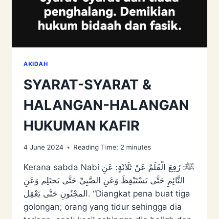
AKIDAH
SYARAT-SYARAT &
HALANGAN-HALANGAN
HUKUMAN KAFIR
4 June 2024
Reading Time:
2
minutes
Kerana sabda Nabi ﷺ: رُفِعَ ‌الْقَلَمُ عَنْ ثَلَاثَةٍ: عَنِ
النَّائِمِ حَتَّى يَسْتَيْقِظَ وَعَنِ الصَّبِيِّ حَتَّى يَحتَلِم وَعَنِ
المجْنُونِ حَتَّى يَعْقِل. “Diangkat pena buat tiga
golongan; orang yang tidur sehingga dia