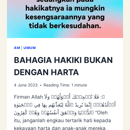
AM
|
UMUM
BAHAGIA HAKIKI BUKAN
DENGAN HARTA
4 June 2023
Reading Time:
1
minute
Firman Allah ﷻ: فَلَا تُعۡجِبۡكَ أَمۡوَٰلُهُمۡ وَلَآ
أَوۡلَٰدُهُمۡۚ إِنَّمَا يُرِيدُ ٱللَّهُ لِيُعَذِّبَهُم بِهَا فِي ٱلۡحَيَوٰةِ
ٱلدُّنۡيَا وَتَزۡهَقَ أَنفُسُهُمۡ وَهُمۡ كَٰفِرُونَ “Oleh
itu, janganlah engkau tertarik hati kepada
kekayaan harta dan anak-anak mereka