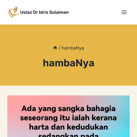
Skip
to
Ustaz Dr Idris Sulaiman
content
/
hambaNya
hambaNya