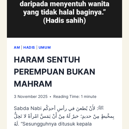
AM
|
HADIS
|
UMUM
HARAM SENTUH
PEREMPUAN BUKAN
MAHRAM
3 November 2025
Reading Time:
1
minute
Sabda Nabi ﷺ: لأَنْ ‌يُطعنَ ‌في ‌رأسِ ‌أحدِكُم
‌بِمخْيطٍ ‌مِنْ ‌حديدٍ؛ خيرٌ لَهُ مِنْ أَنْ يَمَسَّ امْرأةً لا تَحِلُّ
لَهُ. “Sesungguhnya ditusuk kepala