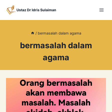
Skip
to
Ustaz Dr Idris Sulaiman
content
/
bermasalah dalam agama
bermasalah dalam
agama