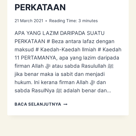
PERKATAAN
21 March 2021
Reading Time:
3
minutes
APA YANG LAZIM DARIPADA SUATU
PERKATAAN # Beza antara lafaz dengan
maksud # Kaedah-Kaedah Ilmiah # Kaedah
11 PERTAMANYA, apa yang lazim daripada
firman Allah ﷻ atau sabda Rasulullah ﷺ
jika benar maka ia sabit dan menjadi
hukum. Ini kerana firman Allah ﷻ dan
sabda RasulNya ﷺ adalah benar dan…
APA
BACA SELANJUTNYA
YANG
LAZIM
DARIPADA
SUATU
PERKATAAN