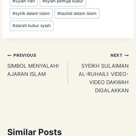
#
Syiah Iran
#
syiah pemuja kubur
#
syirik dalam Islam
#
tauhid dalam islam
#
ziarah kubur syiah
Post
PREVIOUS
NEXT
SIMBOL MENYALAHI
SYEIKH SULAIMAN
navigation
AJARAN ISLAM
AL-RUHAILI: VIDEO-
VIDEO DAKWAH
DIGALAKKAN
Similar Posts