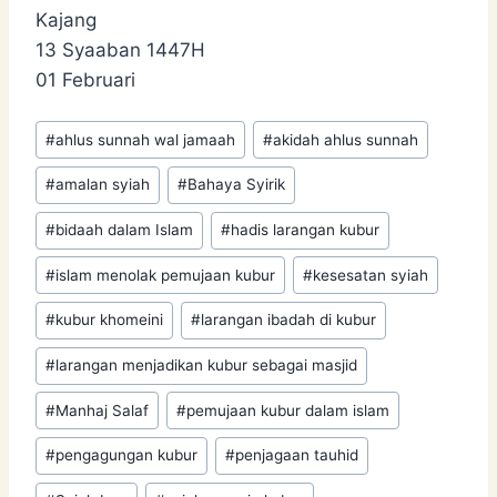
Kajang
13 Syaaban 1447H
01 Februari
Post
#
ahlus sunnah wal jamaah
#
akidah ahlus sunnah
Tags:
#
amalan syiah
#
Bahaya Syirik
#
bidaah dalam Islam
#
hadis larangan kubur
#
islam menolak pemujaan kubur
#
kesesatan syiah
#
kubur khomeini
#
larangan ibadah di kubur
#
larangan menjadikan kubur sebagai masjid
#
Manhaj Salaf
#
pemujaan kubur dalam islam
#
pengagungan kubur
#
penjagaan tauhid