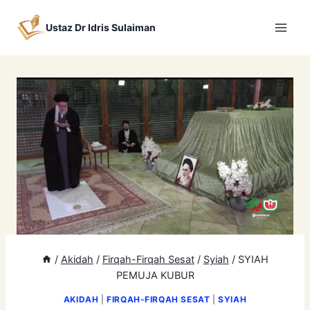
Skip
to
Ustaz Dr Idris Sulaiman
content
/
Akidah
/
Firqah-Firqah Sesat
/
Syiah
/
SYIAH
PEMUJA KUBUR
AKIDAH
|
FIRQAH-FIRQAH SESAT
|
SYIAH