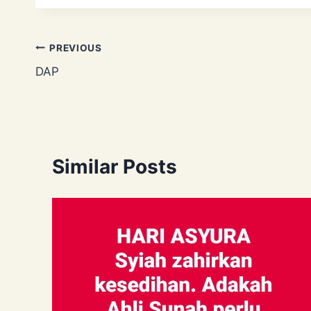
Post
PREVIOUS
DAP
navigation
Similar Posts