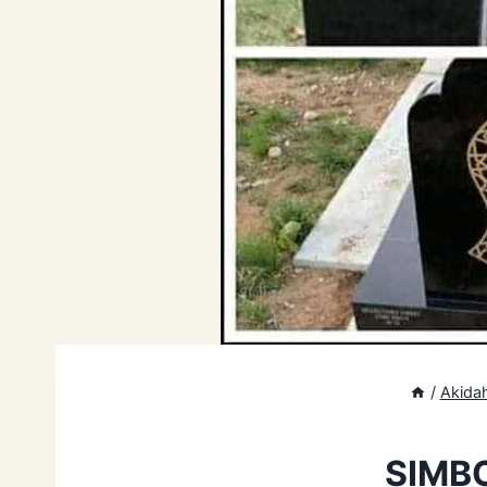
/
Akida
SIMB