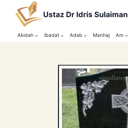
Skip
to
Ustaz Dr Idris Sulaiman
content
Akidah
Ibadat
Adab
Manhaj
Am