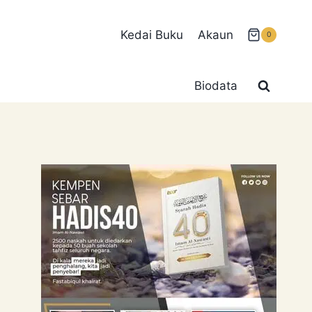
Kedai Buku
Akaun
0
Biodata