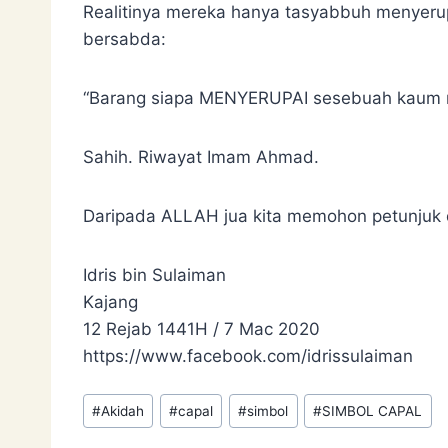
Realitinya mereka hanya tasyabbuh menyeru
bersabda:
“Barang siapa MENYERUPAI sesebuah kaum m
Sahih. Riwayat Imam Ahmad.
Daripada ALLAH jua kita memohon petunjuk 
Idris bin Sulaiman
Kajang
12 Rejab 1441H / 7 Mac 2020
https://www.facebook.com/idrissulaiman
Post
#
Akidah
#
capal
#
simbol
#
SIMBOL CAPAL
Tags: