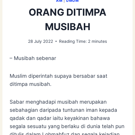
AM
|
UMUM
ORANG DITIMPA
MUSIBAH
28 July 2022
Reading Time:
2
minutes
– Musibah sebenar
Muslim diperintah supaya bersabar saat
ditimpa musibah.
Sabar menghadapi musibah merupakan
sebahagian daripada tuntunan iman kepada
qadak dan qadar iaitu keyakinan bahawa
segala sesuatu yang berlaku di dunia telah pun
ditulis dalam Lohmahfuz dan segala kejadian