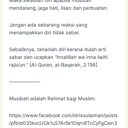
Maka awasilah diri apabila musibah
mendatang, jaga hati, lisan dan perbuatan.
Jangan ada sebarang reaksi yang
menampakkan diri tidak sabar.
Sebaliknya, tahanlah diri kerana itulah erti
sabar dan ucapkan “Innalillah wa inna ilaihi
rajiu’un.” [Al-Quran, al-Baqarah, 2:156]
——————-
Musibah adalah Rahmat bagi Muslim:
https://www.facebook.com/idrissulaiman/posts
/pfbid035kxcUGk1uS7Ar5k1Dqrn8TcCyFgCwn3