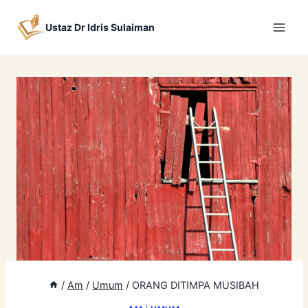
Skip
to
Ustaz Dr Idris Sulaiman
content
/
Am
/
Umum
/
ORANG DITIMPA MUSIBAH