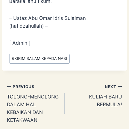
Barakallahu fikum.
– Ustaz Abu Omar Idris Sulaiman
(hafidzahullah) –
[ Admin ]
Post
#
KIRIM SALAM KEPADA NABI
Tags:
Post
PREVIOUS
NEXT
TOLONG-MENOLONG
KULIAH BARU
navigation
DALAM HAL
BERMULA!
KEBAIKAN DAN
KETAKWAAN