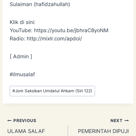
Sulaiman (hafidzahullah)
Klik di sini:
YouTube: https://youtu.be/jbhraC8yoNM
Radio: http://mixlr.com/apdoi/
[ Admin ]
#ilmusalaf
Post
#
Jom Saksikan Umdatul Ahkam (Siri 122)
Tags:
Post
PREVIOUS
NEXT
ULAMA SALAF
PEMERINTAH DIPUJI
navigation