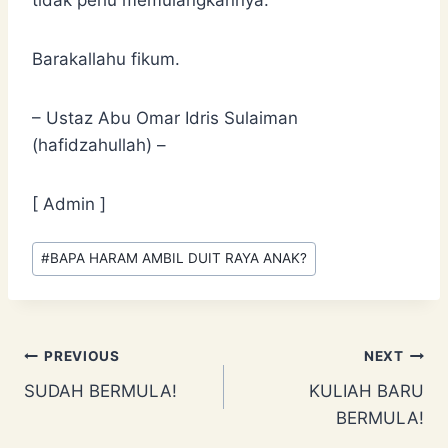
tidak perlu memulangkannya.
Barakallahu fikum.
– Ustaz Abu Omar Idris Sulaiman
(hafidzahullah) –
[ Admin ]
Post
#
BAPA HARAM AMBIL DUIT RAYA ANAK?
Tags:
Post
PREVIOUS
NEXT
SUDAH BERMULA!
KULIAH BARU
navigation
BERMULA!