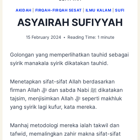
AKIDAH
|
FIRQAH-FIRQAH SESAT
|
ILMU KALAM
|
SUFI
ASYAIRAH SUFIYYAH
15 February 2024
Reading Time:
1
minute
Golongan yang memperlihatkan tauhid sebagai
syirik manakala syirik dikatakan tauhid.
Menetapkan sifat-sifat Allah berdasarkan
firman Allah ﷻ dan sabda Nabi ﷺ dikatakan
tajsim, menjisimkan Allah ﷻ seperti makhluk
yang syirik lagi kufur, kata mereka.
Manhaj metodologi mereka ialah takwil dan
tafwid, memalingkan zahir makna sifat-sifat