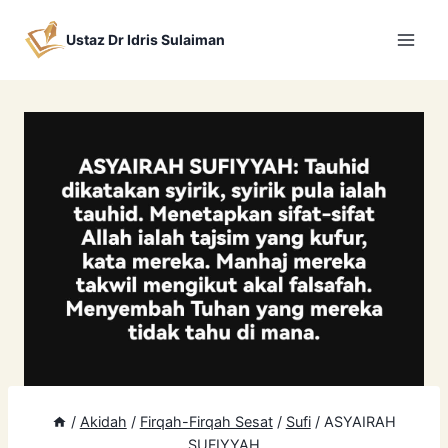
Skip
to
Ustaz Dr Idris Sulaiman
content
/
Akidah
/
Firqah-Firqah Sesat
/
Sufi
/
ASYAIRAH
SUFIYYAH