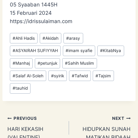
05 Syaaban 1445H
15 Februari 2024
https://idrissulaiman.com
Post
#
Ahli Hadis
#
Akidah
#
arasy
Tags:
#
ASYAIRAH SUFIYYAH
#
imam syafie
#
KitabNya
#
Manhaj
#
petunjuk
#
Sahih Muslim
#
Salaf Al-Soleh
#
syirik
#
Tafwid
#
Tajsim
#
tauhid
Post
PREVIOUS
NEXT
HARI KEKASIH
HIDUPKAN SUNAH
navigation
(VALENTINE)
MATIKAN BIDAAH